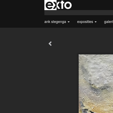
ank stegenga
exposities
galer