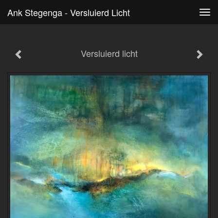
Ank Stegenga - Versluierd Licht
Tog
navi
Versluierd licht