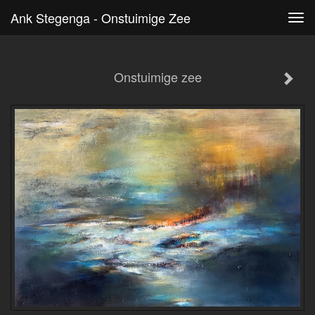
Ank Stegenga - Onstuimige Zee
Tog
navi
Onstuimige zee